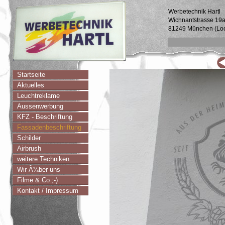
Werbetechnik Hartl
Wichnantstrasse 19
81249 München (Lo
Startseite
Aktuelles
Leuchtreklame
Aussenwerbung
KFZ - Beschriftung
Fassadenbeschriftung
Schilder
Airbrush
weitere Techniken
Wir Ã¼ber uns
Filme & Co ;-)
Kontakt / Impressum