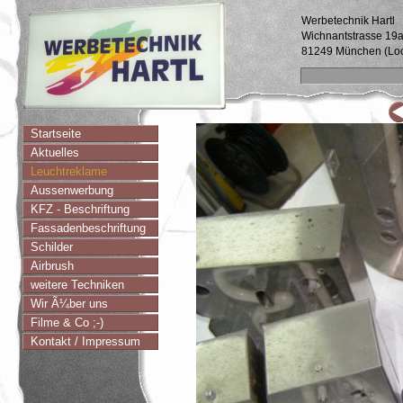
Werbetechnik Hartl
Wichnantstrasse 19
81249 München (Lo
Startseite
Aktuelles
Leuchtreklame
Aussenwerbung
KFZ - Beschriftung
Fassadenbeschriftung
Schilder
Airbrush
weitere Techniken
Wir Ã¼ber uns
Filme & Co ;-)
Kontakt / Impressum