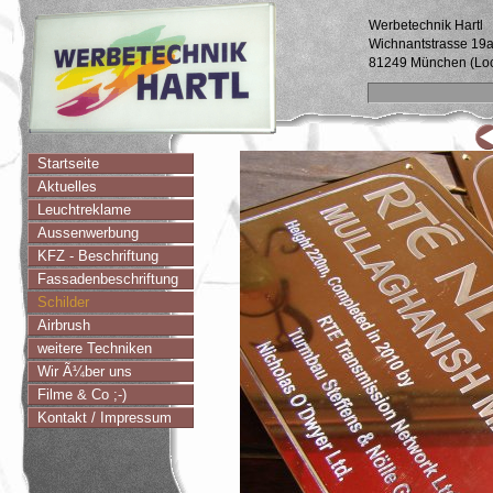
Werbetechnik Hartl
Wichnantstrasse 19
81249 München (Lo
Startseite
Aktuelles
Leuchtreklame
Aussenwerbung
KFZ - Beschriftung
Fassadenbeschriftung
Schilder
Airbrush
weitere Techniken
Wir Ã¼ber uns
Filme & Co ;-)
Kontakt / Impressum