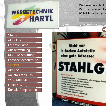
Werbetechnik Hartl
Wichnantstrasse 19
81249 München (Lo
Startseite
Aktuelles
Leuchtreklame
Aussenwerbung
KFZ - Beschriftung
Fassadenbeschriftung
Schilder
Airbrush
weitere Techniken
Wir Ã¼ber uns
Filme & Co ;-)
Kontakt / Impressum