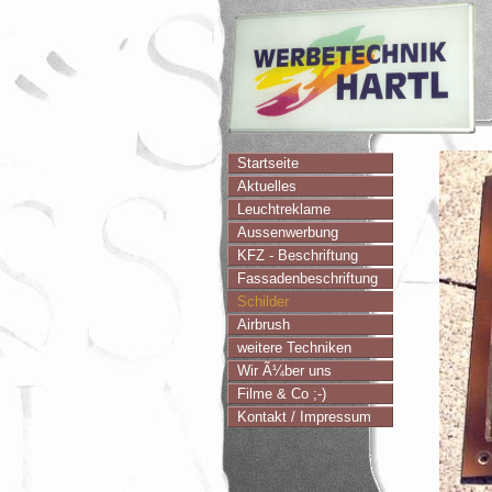
Startseite
Aktuelles
Leuchtreklame
Aussenwerbung
KFZ - Beschriftung
Fassadenbeschriftung
Schilder
Airbrush
weitere Techniken
Wir Ã¼ber uns
Filme & Co ;-)
Kontakt / Impressum